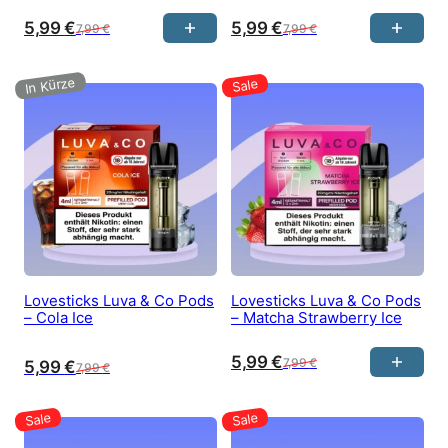
5,99
€
5,99
€
7,99
€
7,99
€
Lovesticks Luva & Co Pods
Lovesticks Luva & Co Pods
– Cola Ice
– Matcha Strawberry Ice
5,99
€
7,99
€
5,99
€
7,99
€