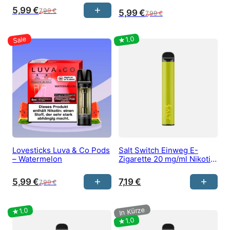
5,99
€
7,99
€
5,99
€
7,99
€
Lovesticks Luva & Co Pods
Salt Switch Einweg E-
– Watermelon
Zigarette 20 mg/ml Nikotin
kaufen – Apple Cantaloupe
5,99
€
7,19
€
7,99
€