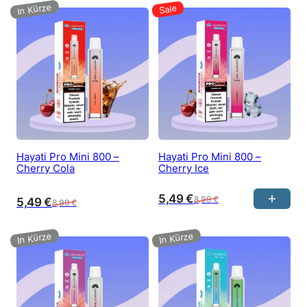
Hayati Pro Mini 800 –
Hayati Pro Mini 800 –
Cherry Cola
Cherry Ice
5,49
€
8,99
€
5,49
€
8,99
€