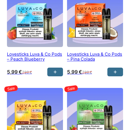
Lovesticks Luva & Co Pods
Lovesticks Luva & Co Pods
– Peach Blueberry
– Pina Colada
5,99
€
5,99
€
7,99
€
7,99
€