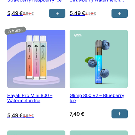
Bubblegum
5,49
€
5,49
€
8,99
€
8,99
€
Hayati Pro Mini 800 –
Glimp 800 V2 – Blueberry
Watermelon Ice
Ice
7,49
€
5,49
€
8,99
€