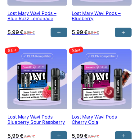
Lost Mary Wavi Pods –
Lost Mary Wavi Pods –
Blue Razz Lemonade
Blueberry
5,99
€
5,99
€
9,99
€
9,99
€
Lost Mary Wavi Pods –
Lost Mary Wavi Pods –
Blueberry Sour Raspberry
Cherry Cola
5,99
€
5,99
€
9,99
€
9,99
€