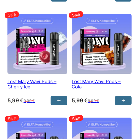
Lost Mary Wavi Pods –
Lost Mary Wavi Pods –
Cherry Ice
Cola
5,99
€
5,99
€
9,99
€
9,99
€