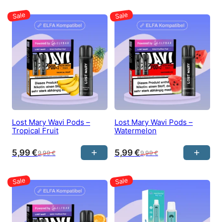
Lost Mary Wavi Pods –
Lost Mary Wavi Pods –
Tropical Fruit
Watermelon
5,99
€
5,99
€
9,99
€
9,99
€