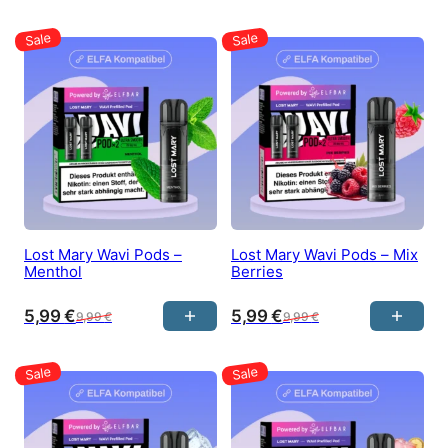
Lost Mary Wavi Pods –
Lost Mary Wavi Pods – Mix
Menthol
Berries
5,99
€
5,99
€
9,99
€
9,99
€