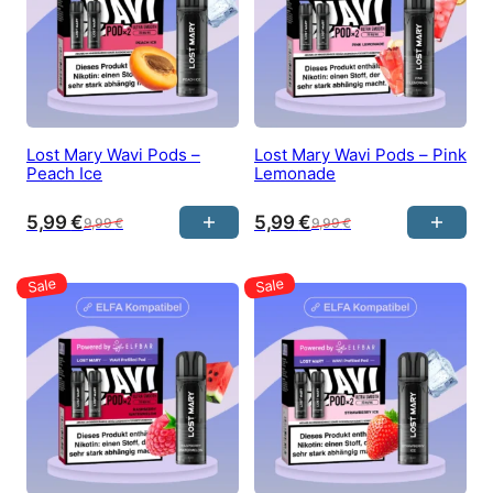
Lost Mary Wavi Pods –
Lost Mary Wavi Pods – Pink
Peach Ice
Lemonade
5,99
€
5,99
€
9,99
€
9,99
€