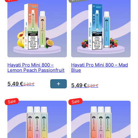
Hayati Pro Mini 800 –
Hayati Pro Mini 800 – Mad
Lemon Peach Passionfruit
Blue
5,49
€
8,99
€
5,49
€
8,99
€