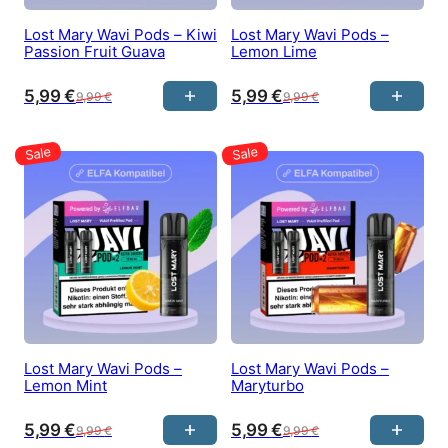
Lost Mary Wavi Pods – Kiwi
Lost Mary Wavi Pods –
Passion Fruit Guava
Lemon Lime
5,99
€
5,99
€
9,99
€
9,99
€
Lost Mary Wavi Pods –
Lost Mary Wavi Pods –
Lemon Mint
Maryturbo
5,99
€
5,99
€
9,99
€
9,99
€