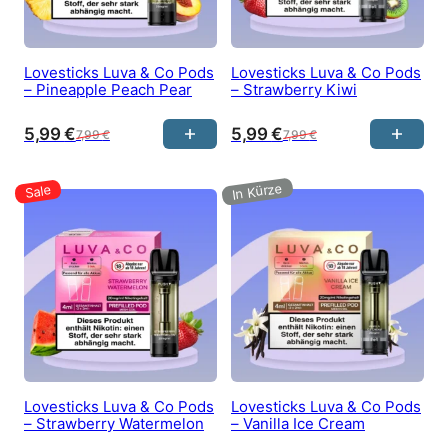
Lovesticks Luva & Co Pods
Lovesticks Luva & Co Pods
– Pineapple Peach Pear
– Strawberry Kiwi
5,99
€
5,99
€
7,99
€
7,99
€
Lovesticks Luva & Co Pods
Lovesticks Luva & Co Pods
– Strawberry Watermelon
– Vanilla Ice Cream