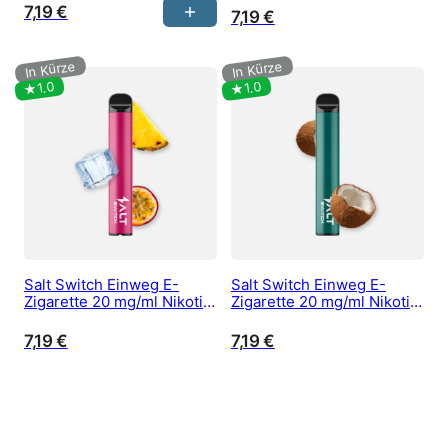
Raspberry
7,19
€
7,19
€
Salt Switch Einweg E-
Salt Switch Einweg E-
Zigarette 20 mg/ml Nikotin
Zigarette 20 mg/ml Nikotin
kaufen – Cocktail
kaufen – Coconut
7,19
€
7,19
€