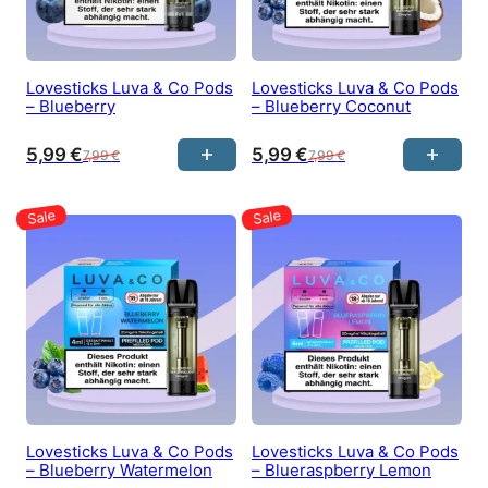
Lovesticks Luva & Co Pods
Lovesticks Luva & Co Pods
– Blueberry
– Blueberry Coconut
5,99
€
5,99
€
7,99
€
7,99
€
Lovesticks Luva & Co Pods
Lovesticks Luva & Co Pods
– Blueberry Watermelon
– Blueraspberry Lemon