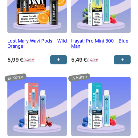
Lost Mary Wavi Pods – Wild
Hayati Pro Mini 800 – Blue
Orange
Man
5,99
€
5,49
€
9,99
€
8,99
€