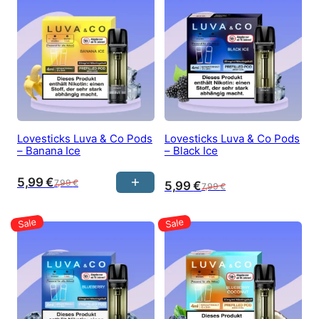
Lovesticks Luva & Co Pods
Lovesticks Luva & Co Pods
– Banana Ice
– Black Ice
5,99
€
7,99
€
5,99
€
7,99
€