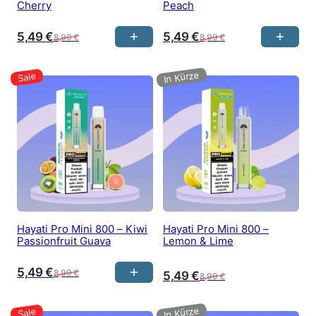
Cherry
Peach
5,49
€
5,49
€
8,99
€
8,99
€
Hayati Pro Mini 800 – Kiwi
Hayati Pro Mini 800 –
Passionfruit Guava
Lemon & Lime
5,49
€
8,99
€
5,49
€
8,99
€