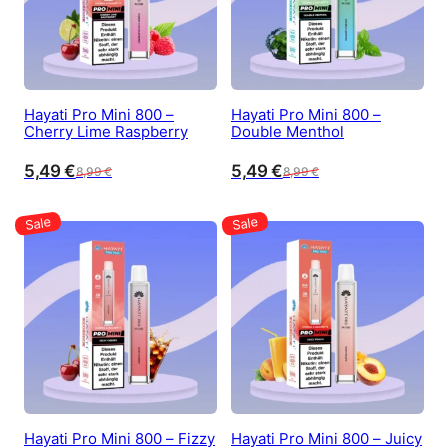
Hayati Pro Mini 800 –
Hayati Pro Mini 800 –
Cherry Lime Raspberry
Double Menthol
5,49
€
5,49
€
8,99
€
8,99
€
Hayati Pro Mini 800 – Fizzy
Hayati Pro Mini 800 – Juicy