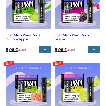
Lost Mary Wavi Pods –
Lost Mary Wavi Pods –
Double Apple
Grape
5,99
€
5,99
€
9,99
€
9,99
€