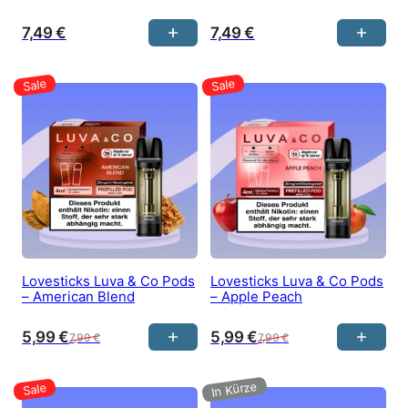
7,49
€
7,49
€
Lovesticks Luva & Co Pods
Lovesticks Luva & Co Pods
– American Blend
– Apple Peach
5,99
€
5,99
€
7,99
€
7,99
€