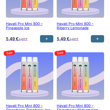
Hayati Pro Mini 800 –
Hayati Pro Mini 800 –
Pineapple Ice
Riberry Lemonade
5,49
€
5,49
€
8,99
€
8,99
€
Hayati Pro Mini 800 –
Hayati Pro Mini 800 –
Strawberry Raspberry Ice
Strawberry Watermelon