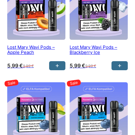
Lost Mary Wavi Pods –
Lost Mary Wavi Pods –
Apple Peach
Blackberry Ice
5,99
€
5,99
€
9,99
€
9,99
€