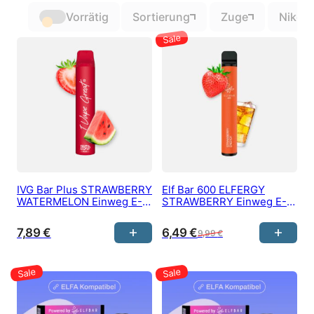
Vorrätig
Sortierung
Zuge
Nikoti
IVG Bar Plus STRAWBERRY
Elf Bar 600 ELFERGY
WATERMELON Einweg E-
STRAWBERRY Einweg E-
Zigarette 20 mg/ml Nikotin
Zigarette 20 mg/ml Nikotin
800 Züge
600 Züge
7,89
€
6,49
€
9,99
€