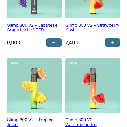
Glimp 800 V2 – Japanese
Glimp 800 V2 – Strawberry
Grape Ice LIMITED
Kiwi
EDITION
9,90
€
7,49
€
Glimp 800 V2 – Tropical
Glimp 800 V2 –
Juice
Watermelon Ice