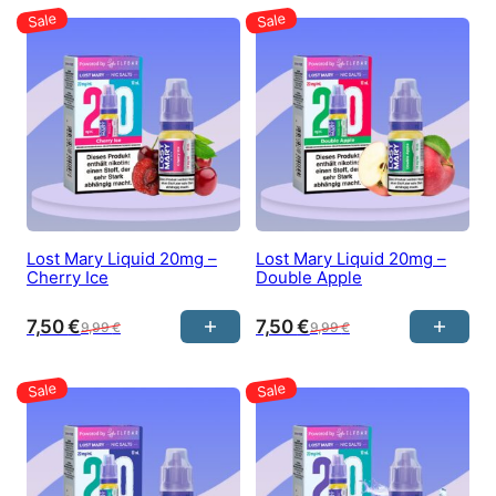
Lost Mary Liquid 20mg –
Lost Mary Liquid 20mg –
Cherry Ice
Double Apple
7,50
€
7,50
€
9,99
€
9,99
€