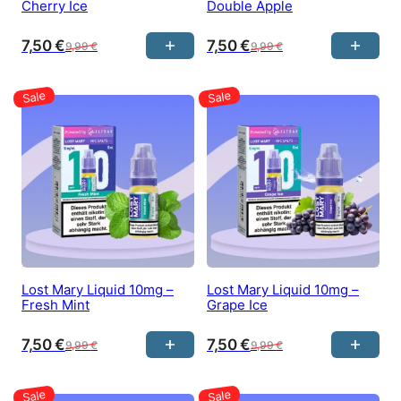
Cherry Ice
Double Apple
7,50
€
7,50
€
9,99
€
9,99
€
Lost Mary Liquid 10mg –
Lost Mary Liquid 10mg –
Fresh Mint
Grape Ice
7,50
€
7,50
€
9,99
€
9,99
€