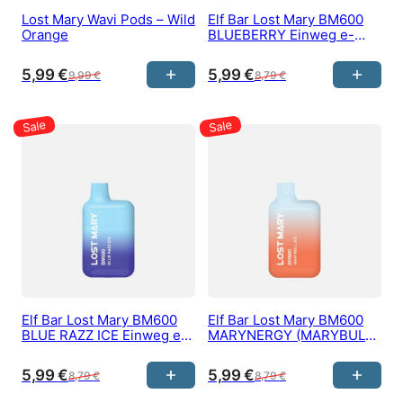
Lost Mary Wavi Pods – Wild
Elf Bar Lost Mary BM600
Orange
BLUEBERRY Einweg e-
Zigarette 20 mg/ml Nikotin
600 Züge
5,99
€
5,99
€
9,99
€
8,79
€
Elf Bar Lost Mary BM600
Elf Bar Lost Mary BM600
BLUE RAZZ ICE Einweg e-
MARYNERGY (MARYBULL
Zigarette 20 mg/ml Nikotin
ICE) Einweg e-Zigarette 20
600 Züge
mg/ml Nikotin 600 Züge
5,99
€
5,99
€
8,79
€
8,79
€