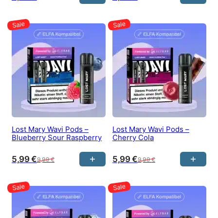
Lost Mary Wavi Pods –
Lost Mary Wavi Pods –
Blueberry Sour Raspberry
Cherry Cola
5,99
€
5,99
€
9,99
€
9,99
€