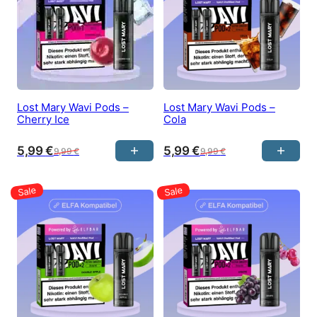
Lost Mary Wavi Pods –
Lost Mary Wavi Pods –
Cherry Ice
Cola
5,99
€
5,99
€
9,99
€
9,99
€