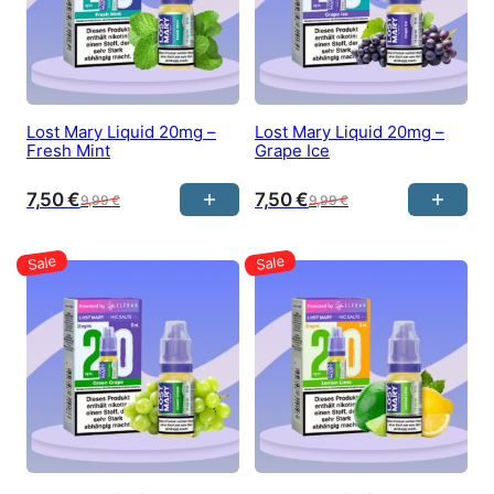
Lost Mary Liquid 20mg –
Lost Mary Liquid 20mg –
Fresh Mint
Grape Ice
7,50
€
7,50
€
9,99
€
9,99
€