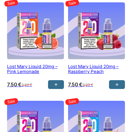
Lost Mary Liquid 20mg –
Lost Mary Liquid 20mg –
Pink Lemonade
Raspberry Peach
7,50
€
7,50
€
9,99
€
9,99
€