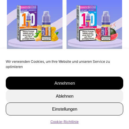
Lost Mary Liquid 10mg –
Lost Mary Liquid 10mg –
Wir verwenden Cookies, um Ihre Website und unseren Service zu
Triple Mango
Watermelon Ice
optimieren
7,50
€
7,50
€
9,99
€
9,99
€
Annehmen
Ablehnen
Einstellungen
Cookie-Richtlinie