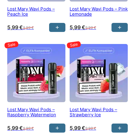
Lost Mary Wavi Pods –
Lost Mary Wavi Pods – Pink
Peach Ice
Lemonade
5,99
€
5,99
€
9,99
€
9,99
€
Lost Mary Wavi Pods –
Lost Mary Wavi Pods –
Raspberry Watermelon
Strawberry Ice
5,99
€
5,99
€
9,99
€
9,99
€