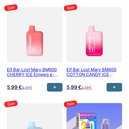
Elf Bar Lost Mary BM600
Elf Bar Lost Mary BM600
CHERRY ICE Einweg e-
COTTON CANDY ICE
Zigarette 20 mg/ml Nikotin
Einweg e-Zigarette 20
600 Züge
mg/ml Nikotin 600 Züge
5,99
€
5,99
€
8,79
€
8,79
€