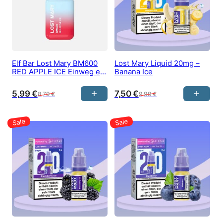
Elf Bar Lost Mary BM600
Lost Mary Liquid 20mg –
RED APPLE ICE Einweg e-
Banana Ice
Zigarette 20 mg/ml Nikotin
600 Züge
5,99
€
7,50
€
8,79
€
9,99
€