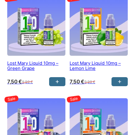
Lost Mary Liquid 10mg –
Lost Mary Liquid 10mg –
Green Grape
Lemon Lime
7,50
€
7,50
€
9,99
€
9,99
€