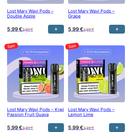
Lost Mary Wavi Pods –
Lost Mary Wavi Pods –
Double Apple
Grape
5,99
€
5,99
€
9,99
€
9,99
€
Lost Mary Wavi Pods – Kiwi
Lost Mary Wavi Pods –
Passion Fruit Guava
Lemon Lime
5,99
€
5,99
€
9,99
€
9,99
€