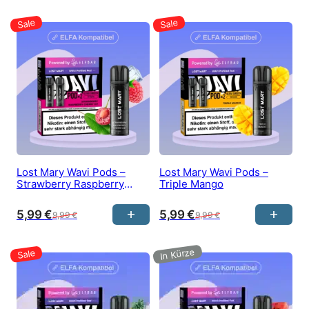
Lost Mary Wavi Pods –
Lost Mary Wavi Pods –
Strawberry Raspberry
Triple Mango
Cherry Ice
5,99
€
5,99
€
9,99
€
9,99
€