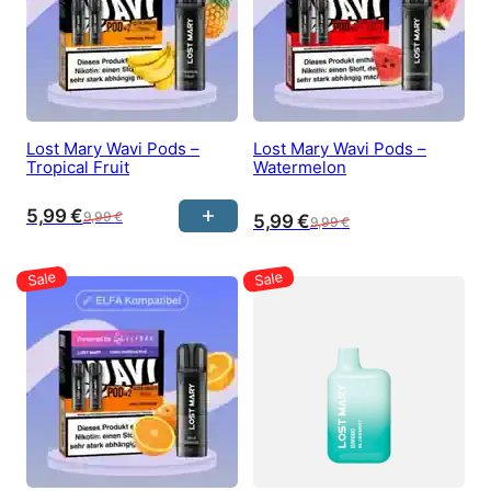
Lost Mary Wavi Pods –
Lost Mary Wavi Pods –
Tropical Fruit
Watermelon
5,99
€
9,99
€
5,99
€
9,99
€