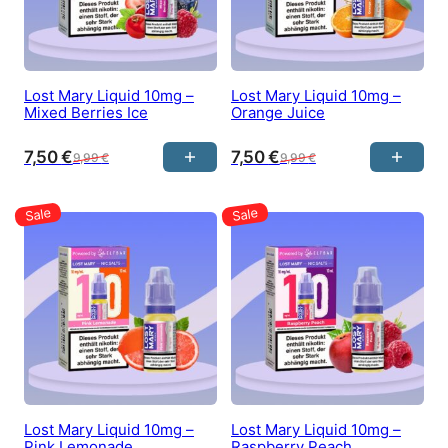
Lost Mary Liquid 10mg –
Lost Mary Liquid 10mg –
Mixed Berries Ice
Orange Juice
7,50
€
7,50
€
9,99
€
9,99
€
Lost Mary Liquid 10mg –
Lost Mary Liquid 10mg –
Pink Lemonade
Raspberry Peach