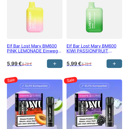
Elf Bar Lost Mary BM600
Elf Bar Lost Mary BM600
PINK LEMONADE Einweg
KIWI PASSIONFRUIT
e-Zigarette 20 mg/ml
GUAVA Einweg e-Zigarette
Nikotin 600 Züge
20 mg/ml Nikotin 600 Züge
5,99
€
5,99
€
8,79
€
8,79
€