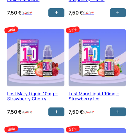
7,50
€
7,50
€
9,99
€
9,99
€
Lost Mary Liquid 10mg –
Lost Mary Liquid 10mg –
Strawberry Cherry
Strawberry Ice
Raspberry
7,50
€
7,50
€
9,99
€
9,99
€