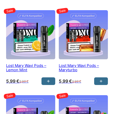
Lost Mary Wavi Pods –
Lost Mary Wavi Pods –
Lemon Mint
Maryturbo
5,99
€
5,99
€
9,99
€
9,99
€