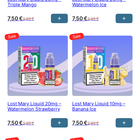
Triple Mango
Watermelon Ice
7,50
€
7,50
€
9,99
€
9,99
€
Lost Mary Liquid 20mg –
Lost Mary Liquid 10mg –
Watermelon Strawberry
Banana Ice
7,50
€
7,50
€
9,99
€
9,99
€