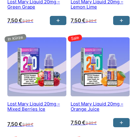
Lost Mary Liquid 20mg –
Lost Mary Liquid 20mg –
Green Grape
Lemon Lime
7,50
€
7,50
€
9,99
€
9,99
€
Lost Mary Liquid 20mg –
Lost Mary Liquid 20mg –
Mixed Berries Ice
Orange Juice
7,50
€
9,99
€
7,50
€
9,99
€