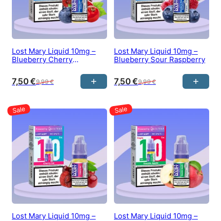
Lost Mary Liquid 10mg –
Lost Mary Liquid 10mg –
Blueberry Cherry
Blueberry Sour Raspberry
Cranberry
7,50
€
7,50
€
9,99
€
9,99
€
Lost Mary Liquid 10mg –
Lost Mary Liquid 10mg –