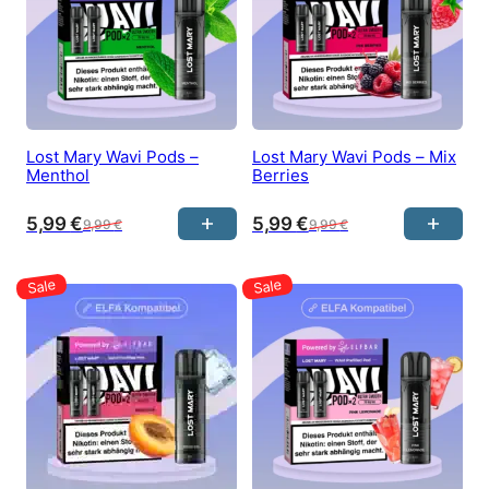
Lost Mary Wavi Pods –
Lost Mary Wavi Pods – Mix
Menthol
Berries
5,99
€
5,99
€
9,99
€
9,99
€