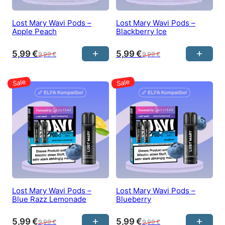
Lost Mary Wavi Pods –
Lost Mary Wavi Pods –
Apple Peach
Blackberry Ice
5,99
€
5,99
€
9,99
€
9,99
€
Lost Mary Wavi Pods –
Lost Mary Wavi Pods –
Blue Razz Lemonade
Blueberry
5,99
€
5,99
€
9,99
€
9,99
€