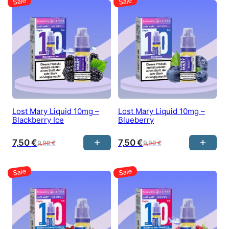
Lost Mary Liquid 10mg –
Lost Mary Liquid 10mg –
Blackberry Ice
Blueberry
7,50
€
7,50
€
9,99
€
9,99
€