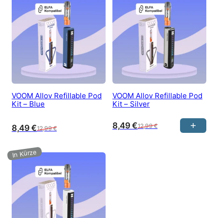
VOOM Allov Refillable Pod
VOOM Allov Refillable Pod
Kit – Blue
Kit – Silver
8,49
€
12,99
€
8,49
€
12,99
€