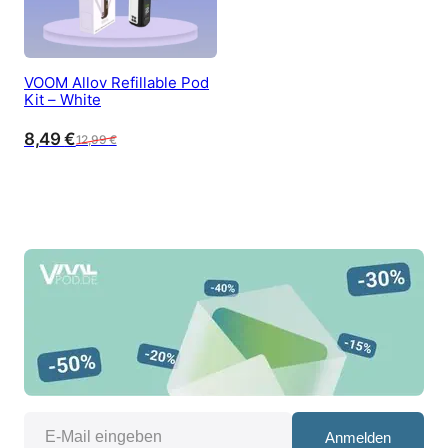
VOOM Allov Refillable Pod
Kit – White
8,49
€
12,99
€
Anmelden