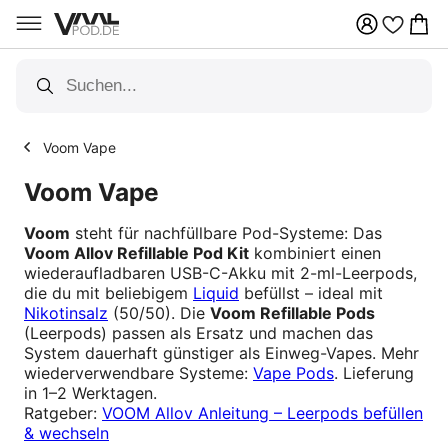
Über 100 Vapes Sorten
Voom Vape
Voom Vape
Voom
steht für nachfüllbare Pod-Systeme: Das
Voom Allov Refillable Pod Kit
kombiniert einen
wiederaufladbaren USB-C-Akku mit 2-ml-Leerpods,
die du mit beliebigem
Liquid
befüllst – ideal mit
Nikotinsalz
(50/50). Die
Voom Refillable Pods
(Leerpods) passen als Ersatz und machen das
System dauerhaft günstiger als Einweg-Vapes. Mehr
wiederverwendbare Systeme:
Vape Pods
. Lieferung
in 1–2 Werktagen.
Ratgeber:
VOOM Allov Anleitung – Leerpods befüllen
& wechseln