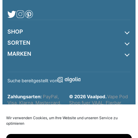
SHOP
SORTEN
MARKEN
Suche bereitgestellt von
Zahlungsarten:
PayPal,
© 2026 Vaalpod.
Vape Pod
Visa, Klarna, Mastercard,
Shop fuer VAAL, Flerbar,
Apple Pay, Google Pay und
Elfbar und weitere Marken.
weitere sichere Checkout-
Wir verwenden Cookies, um Ihre Website und unseren Service zu
Optionen.
optimieren
Alle verwendeten
* Alle Preise inkl. gesetzl.