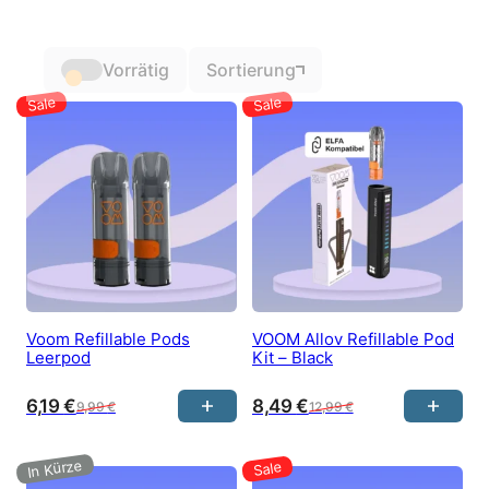
Vorrätig
Sortierung
Voom Refillable Pods
VOOM Allov Refillable Pod
Leerpod
Kit – Black
6,19
€
8,49
€
9,99
€
12,99
€