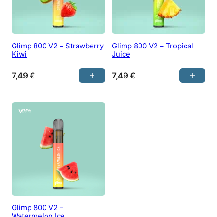
Glimp 800 V2 – Strawberry
Glimp 800 V2 – Tropical
Kiwi
Juice
7,49
€
7,49
€
Glimp 800 V2 –
Watermelon Ice