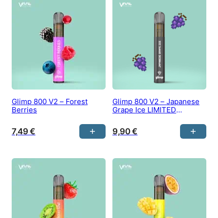
Glimp 800 V2 – Forest
Glimp 800 V2 – Japanese
Berries
Grape Ice LIMITED
EDITION
7,49
€
9,90
€