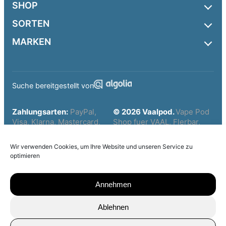
SHOP
SORTEN
MARKEN
Suche bereitgestellt von
Zahlungsarten:
PayPal,
© 2026 Vaalpod.
Vape Pod
Visa, Klarna, Mastercard,
Shop fuer VAAL, Flerbar,
Apple Pay, Google Pay und
Elfbar und weitere Marken.
weitere sichere Checkout-
Wir verwenden Cookies, um Ihre Website und unseren Service zu
Optionen.
optimieren
Alle verwendeten
* Alle Preise inkl. gesetzl.
Annehmen
Markennamen dienen nur
Mehrwertsteuer zzgl.
der Veranschaulichung und
Versandkosten, wenn nicht
Ablehnen
gehören Ihren jeweiligen
anders beschrieben
Eigentümern