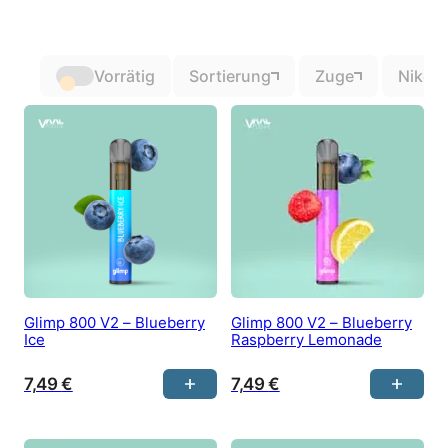
Vorrätig
Sortierung
Zuge
Nikoti
Glimp 800 V2 – Blueberry
Glimp 800 V2 – Blueberry
Ice
Raspberry Lemonade
7,49
€
7,49
€