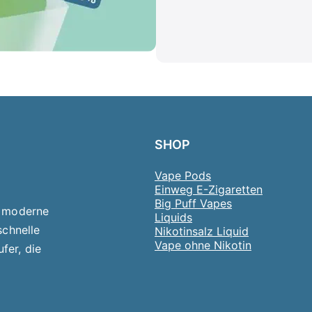
SHOP
Vape Pods
Einweg E-Zigaretten
Big Puff Vapes
d moderne
Liquids
schnelle
Nikotinsalz Liquid
Vape ohne Nikotin
fer, die