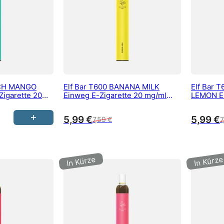
ACH MANGO
Elf Bar T600 BANANA MILK
Elf Bar
igarette 20
Einweg E-Zigarette 20 mg/ml
LEMON Ei
0 Züge
Nikotin 600 Züge
mg/ml Ni
5,99
€
5,99
€
7,59
€
7