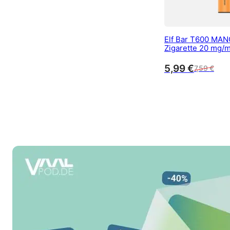
Elf Bar T600 MAN
Zigarette 20 mg/m
Züge
5,99
€
7,59
€