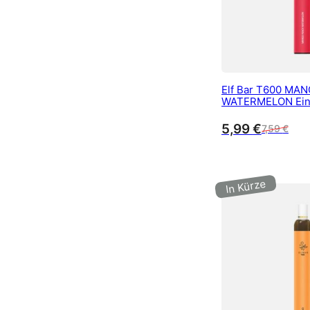
Elf Bar T600 MA
WATERMELON Ein
Zigarette 20 mg/m
Züge
5,99
€
7,59
€