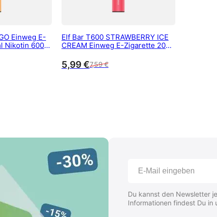
GO Einweg E-
Elf Bar T600 STRAWBERRY ICE
l Nikotin 600
CREAM Einweg E-Zigarette 20
mg/ml Nikotin 600 Züge
5,99
€
7,59
€
Du kannst den Newsletter je
Informationen findest Du in