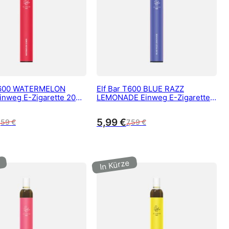
 T600 WATERMELON
Elf Bar T600 BLUE RAZZ
nweg E-Zigarette 20
LEMONADE Einweg E-Zigarette
kotin 600 Züge
20 mg/ml Nikotin 600 Züge
5,99
€
,59
€
7,59
€