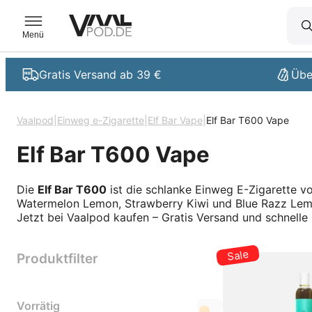
Menü
Gratis Versand ab 39 €
Übe
Vaalpod
|
Einweg e-Zigarette
|
Elf Bar Vape
|
Elf Bar T600 Vape
Elf Bar T600 Vape
Die
Elf Bar T600
ist die schlanke Einweg E-Zigarette vo
Watermelon Lemon, Strawberry Kiwi und Blue Razz Le
Jetzt bei Vaalpod kaufen – Gratis Versand und schnelle 
Produktfilter
Vorrätig