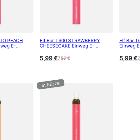
NGO PEACH
Elf Bar T600 STRAWBERRY
Elf Bar 
weg E-
CHEESECAKE Einweg E-
Einweg E
l Nikotin 600
Zigarette 20 mg/ml Nikotin 600
Nikotin 
Züge
5,99
€
5,99
€
7,59
€
7