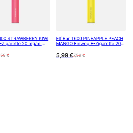
T600 STRAWBERRY KIWI
Elf Bar T600 PINEAPPLE PEACH
-Zigarette 20 mg/ml
MANGO Einweg E-Zigarette 20
600 Züge
mg/ml Nikotin 600 Züge
5,99
€
,59
€
7,59
€