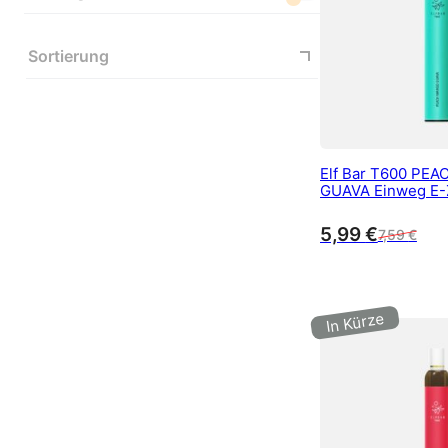
Sortierung
Elf Bar T600 PE
GUAVA Einweg E-Z
mg/ml Nikotin 60
5,99
€
7,59
€