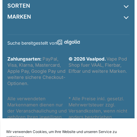
SORTEN
MARKEN
Suche bereitgestellt von
Zahlungsarten:
PayPal,
© 2026 Vaalpod.
Vape Pod
Visa, Klarna, Mastercard,
Shop fuer VAAL, Flerbar,
Apple Pay, Google Pay und
Elfbar und weitere Marken.
weitere sichere Checkout-
Optionen.
Alle verwendeten
* Alle Preise inkl. gesetzl.
Markennamen dienen nur
Mehrwertsteuer zzgl.
der Veranschaulichung und
Versandkosten, wenn nicht
gehören Ihren jeweiligen
anders beschrieben
Eigentümern
Wir verwenden Cookies, um Ihre Website und unseren Service zu