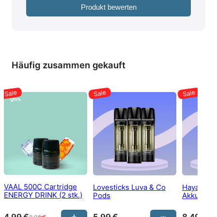
Produkt bewerten
Häufig zusammen gekauft
VAAL 500C Cartridge
Lovesticks Luva & Co
Hayati Pr
ENERGY DRINK (2 stk.)
Pods
Akku
4,99
€
5,99
€
8,49
€