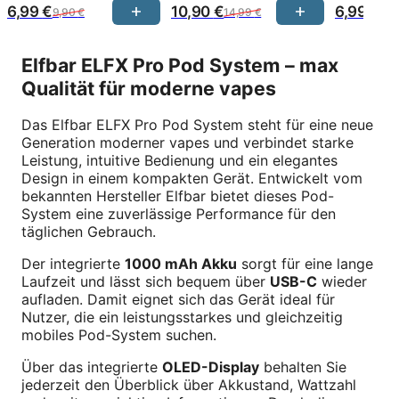
,
.
6,99
€
10,90
€
6,99
€
9,90
€
14,99
€
9,
9
9
Elfbar ELFX Pro Pod System – max
€
Qualität für moderne vapes
Das Elfbar ELFX Pro Pod System steht für eine neue
Generation moderner vapes und verbindet starke
Leistung, intuitive Bedienung und ein elegantes
Design in einem kompakten Gerät. Entwickelt vom
bekannten Hersteller Elfbar bietet dieses Pod-
System eine zuverlässige Performance für den
täglichen Gebrauch.
Der integrierte
1000 mAh Akku
sorgt für eine lange
Laufzeit und lässt sich bequem über
USB-C
wieder
aufladen. Damit eignet sich das Gerät ideal für
Nutzer, die ein leistungsstarkes und gleichzeitig
mobiles Pod-System suchen.
Über das integrierte
OLED-Display
behalten Sie
jederzeit den Überblick über Akkustand, Wattzahl