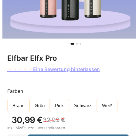
Elfbar Elfx Pro
★
★
★
★
★
Eine Bewertung hinterlassen
Farben
Braun
Grün
Pink
Schwarz
Weiß
30,99
€
32,99
€
U
A
inkl. MwSt. zzgl. Versandkosten
r
k
s
t