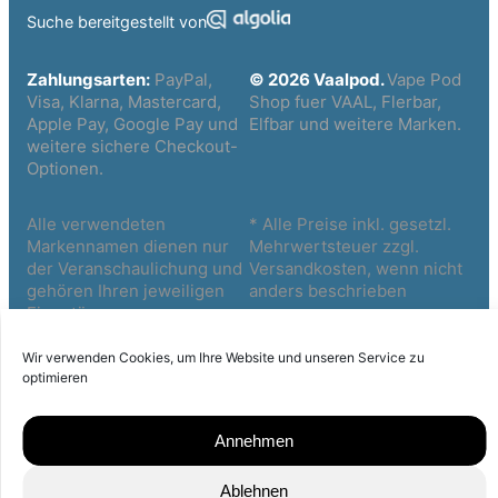
Suche bereitgestellt von
Zahlungsarten:
PayPal,
© 2026 Vaalpod.
Vape Pod
Visa, Klarna, Mastercard,
Shop fuer VAAL, Flerbar,
Apple Pay, Google Pay und
Elfbar und weitere Marken.
weitere sichere Checkout-
Optionen.
Alle verwendeten
* Alle Preise inkl. gesetzl.
Markennamen dienen nur
Mehrwertsteuer zzgl.
der Veranschaulichung und
Versandkosten, wenn nicht
gehören Ihren jeweiligen
anders beschrieben
Eigentümern
Wir verwenden Cookies, um Ihre Website und unseren Service zu
optimieren
Annehmen
Ablehnen