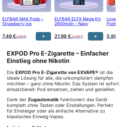
ELFBAR MAX Pods –
ELFBAR ELFX Mega Kit
Lovestick
Strawberry Ice
2800mAh – Navy
Pods – Pe
7,49
€
21,99
€
5,99
€
9,99
€
22,99
€
7,9
EXPOD Pro E-Zigarette – Einfacher
Einstieg ohne Nikotin
Die
EXPOD Pro E-Zigarette von EXVAPE®
ist die
ideale Lösung für alle, die unkompliziert dampfen
möchten – ganz ohne Nikotin. Das System ist sofort
einsatzbereit: Pod einsetzen, ziehen und genießen.
Dank der
Zugautomatik
funktioniert das Gerät
komplett ohne Tasten oder Einstellungen. Perfekt
für Einsteiger oder als einfache Alternative zu
klassischen Einweg-Vapes.