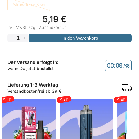
Strawberry Kiwi
5,19
€
inkl. MwSt. zzgl. Versandkosten
－
+
In den Warenkorb
Der Versand erfolgt in:
00:08
:48
wenn Du jetzt bestellst
Lieferung 1-3 Werktag
Versandkostenfrei ab 39 €