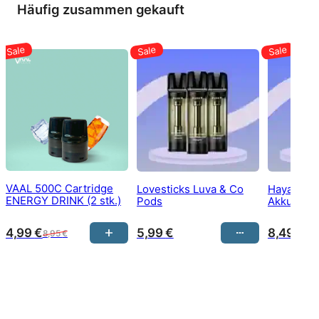
Häufig zusammen gekauft
VAAL 500C Cartridge
Lovesticks Luva & Co
Hayati Pr
ENERGY DRINK (2 stk.)
Pods
Akku
4,99
€
5,99
€
8,49
€
8,95
€