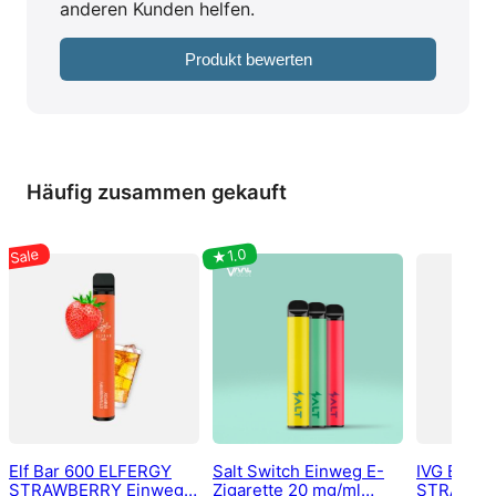
anderen Kunden helfen.
Produkt bewerten
Häufig zusammen gekauft
Elf Bar 600 ELFERGY
Salt Switch Einweg E-
IVG Bar P
STRAWBERRY Einweg
Zigarette 20 mg/ml
STRAWBE