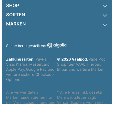
SHOP
SORTEN
MARKEN
Suche bereitgestellt von
Zahlungsarten:
PayPal,
© 2026 Vaalpod.
Vape Pod
Visa, Klarna, Mastercard,
Shop fuer VAAL, Flerbar,
Apple Pay, Google Pay und
Elfbar und weitere Marken.
weitere sichere Checkout-
Optionen.
Alle verwendeten
* Alle Preise inkl. gesetzl.
Markennamen dienen nur
Mehrwertsteuer zzgl.
der Veranschaulichung und
Versandkosten, wenn nicht
gehören Ihren jeweiligen
anders beschrieben
Eigentümern