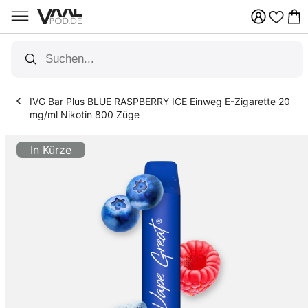
Zum
Inhalt
springen
Über 100 Vapes Sorten
IVG Bar Plus BLUE RASPBERRY ICE Einweg E-Zigarette 20
mg/ml Nikotin 800 Züge