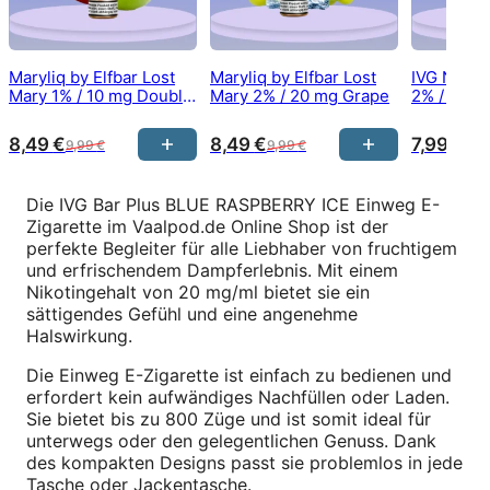
Maryliq by Elfbar Lost
Maryliq by Elfbar Lost
IVG Nikoti
Mary 1% / 10 mg Double
Mary 2% / 20 mg Grape
2% / 20 
Apple
Blaze
8,49
€
8,49
€
7,99
€
9,99
€
9,99
€
8,2
Die IVG Bar Plus BLUE RASPBERRY ICE Einweg E-
Zigarette im Vaalpod.de Online Shop ist der
perfekte Begleiter für alle Liebhaber von fruchtigem
und erfrischendem Dampferlebnis. Mit einem
Nikotingehalt von 20 mg/ml bietet sie ein
sättigendes Gefühl und eine angenehme
Halswirkung.
Die Einweg E-Zigarette ist einfach zu bedienen und
erfordert kein aufwändiges Nachfüllen oder Laden.
Sie bietet bis zu 800 Züge und ist somit ideal für
unterwegs oder den gelegentlichen Genuss. Dank
des kompakten Designs passt sie problemlos in jede
Tasche oder Jackentasche.