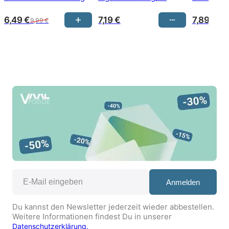
E-Zigarette 20 mg/ml
Nikotin kaufen
WATERME
Nikotin 600 Züge
E-Zigaret
6,49
€
7,19
€
7,89
€
9,99
€
Nikotin 8
Anmelden
Du kannst den Newsletter jederzeit wieder abbestellen.
Weitere Informationen findest Du in unserer
Datenschutzerklärung.