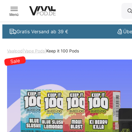
Zum
Inhalt
Menü
springen
Gratis Versand ab 39 €
Übe
Vaalpod
|
Vape Pods
|
Keep it 100 Pods