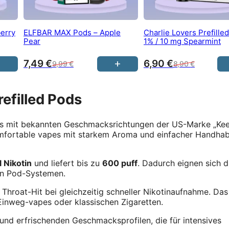
erry
ELFBAR MAX Pods – Apple
Charlie Lovers Prefille
Pear
1% / 10 mg Spearmint
7,49
€
6,90
€
9,99
€
8,90
€
refilled Pods
nis mit bekannten Geschmacksrichtungen der US-Marke „Kee
 komfortable vapes mit starkem Aroma und einfacher Handha
 Nikotin
und liefert bis zu
600 puff
. Dadurch eignen sich d
en Pod-Systemen.
Throat-Hit bei gleichzeitig schneller Nikotinaufnahme. Das
Einweg-vapes oder klassischen Zigaretten.
 und erfrischenden Geschmacksprofilen, die für intensives