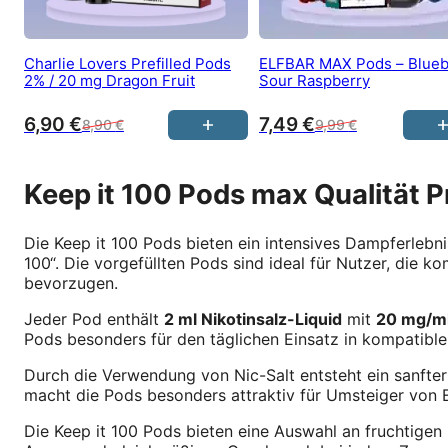
Charlie Lovers Prefilled Pods
ELFBAR MAX Pods – Blueb
2% / 20 mg Dragon Fruit
Sour Raspberry
6,90
€
7,49
€
8,90
€
9,99
€
Keep it 100 Pods max Qualität P
Die Keep it 100 Pods bieten ein intensives Dampferleb
100“. Die vorgefüllten Pods sind ideal für Nutzer, die
bevorzugen.
Jeder Pod enthält
2 ml Nikotinsalz-Liquid
mit
20 mg/ml
Pods besonders für den täglichen Einsatz in kompatibl
Durch die Verwendung von Nic-Salt entsteht ein sanfter 
macht die Pods besonders attraktiv für Umsteiger von 
Die Keep it 100 Pods bieten eine Auswahl an fruchtigen