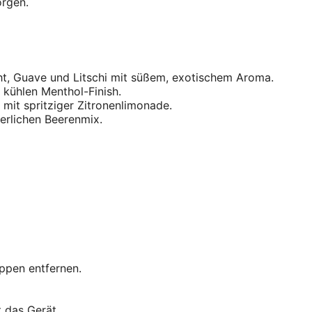
rgen.
ht, Guave und Litschi mit süßem, exotischem Aroma.
 kühlen Menthol-Finish.
 mit spritziger Zitronenlimonade.
äuerlichen Beerenmix.
ppen entfernen.
 das Gerät.