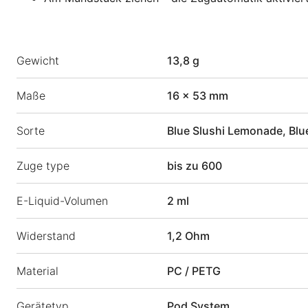
Gewicht
13,8 g
Maße
16 × 53 mm
Sorte
Blue Slushi Lemonade, Blue 
Zuge type
bis zu 600
E-Liquid-Volumen
2 ml
Widerstand
1,2 Ohm
Material
PC / PETG
Gerätetyp
Pod System