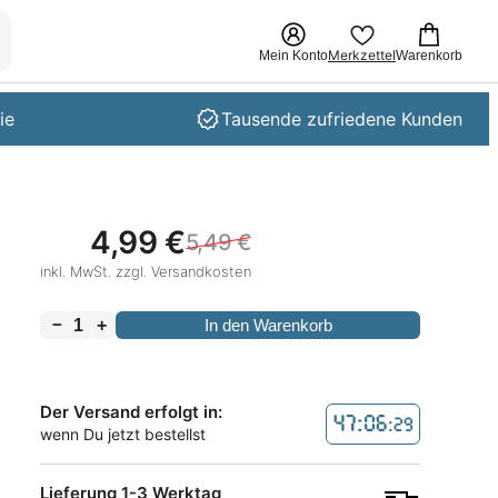
Merkzettel
Mein Konto
Warenkorb
ie
Tausende zufriedene Kunden
4,99
€
5,49
€
U
A
inkl. MwSt. zzgl. Versandkosten
r
k
s
t
p
u
－
+
In den Warenkorb
r
e
ü
l
n
l
g
e
Der Versand erfolgt in:
47:06
:28
l
r
wenn Du jetzt bestellst
i
P
c
r
Lieferung 1-3 Werktag
h
e