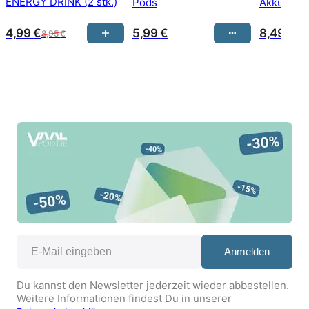
ENERGY DRINK (2 stk.)
Pods
Akku
4,99
€
5,99
€
8,49
€
8,95
€
Anmelden
Du kannst den Newsletter jederzeit wieder abbestellen.
Weitere Informationen findest Du in unserer