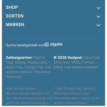
SHOP
SORTEN
MARKEN
Suche bereitgestellt von
Zahlungsarten:
PayPal,
© 2026 Vaalpod.
Vape Pod
Visa, Klarna, Mastercard,
Shop fuer VAAL, Flerbar,
Apple Pay, Google Pay und
Elfbar und weitere Marken.
weitere sichere Checkout-
Optionen.
Alle verwendeten
* Alle Preise inkl. gesetzl.
Markennamen dienen nur
Mehrwertsteuer zzgl.
der Veranschaulichung und
Versandkosten, wenn nicht
gehören Ihren jeweiligen
anders beschrieben