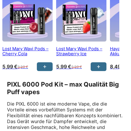
Lost Mary Wavi Pods –
Lost Mary Wavi Pods –
Hayati Pr
Cherry Cola
Strawberry Ice
Akku – Tu
5,99
€
5,99
€
8,49
€
9,99
€
9,99
€
13
PIXL 6000 Pod Kit – max Qualität Big
Puff vapes
Die PIXL 6000 ist eine moderne Vape, die die
Vorteile eines vorbefüllten Systems mit der
Flexibilität eines nachfüllbaren Konzepts kombiniert.
Das Gerät wurde für Dampfer entwickelt, die
intensiven Geschmack, hohe Reichweite und