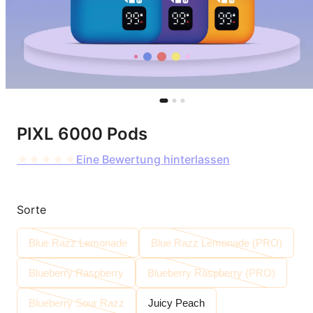
PIXL 6000 Pods
★
★
★
★
★
Eine Bewertung hinterlassen
Sorte
Blue Razz Lemonade
Blue Razz Lemonade (PRO)
Blueberry Raspberry
Blueberry Raspberry (PRO)
Blueberry Sour Razz
Juicy Peach