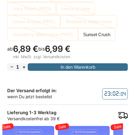
Juicy Peach (PRO)
Lemon & Lime
Lemon & Lime (PRO)
Strawberry Watermelon
Strawberry Watermelon (PRO)
Sunset Crush
6,89
€
6,99
€
ab
bis
inkl. MwSt. zzgl. Versandkosten
－
+
In den Warenkorb
Der Versand erfolgt in:
23:02
:03
wenn Du jetzt bestellst
Lieferung 1-3 Werktag
Versandkostenfrei ab 39 €