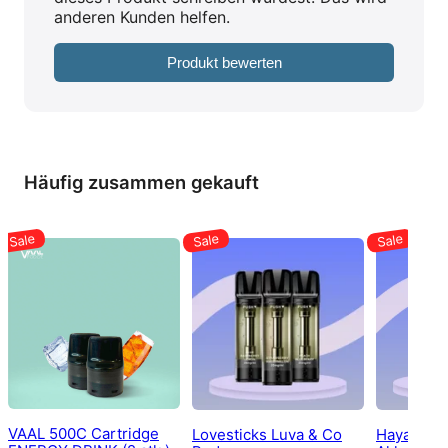
anderen Kunden helfen.
Produkt bewerten
Häufig zusammen gekauft
VAAL 500C Cartridge
Lovesticks Luva & Co
Hayati Pr