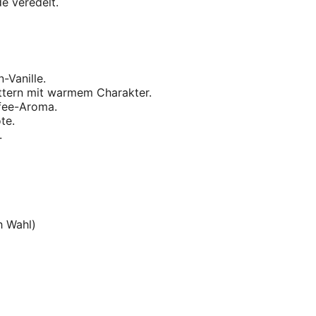
e veredelt.
-Vanille.
ttern mit warmem Charakter.
ffee-Aroma.
te.
.
h Wahl)