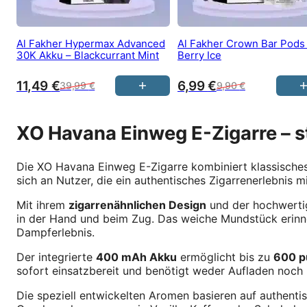
Al Fakher Hypermax Advanced
Al Fakher Crown Bar Pods
30K Akku – Blackcurrant Mint
Berry Ice
11,49
€
6,99
€
39,99
€
9,90
€
XO Havana Einweg E-Zigarre – st
Die XO Havana Einweg E-Zigarre kombiniert klassisches
sich an Nutzer, die ein authentisches Zigarrenerlebni
Mit ihrem
zigarrenähnlichen Design
und der hochwertig
in der Hand und beim Zug. Das weiche Mundstück erinne
Dampferlebnis.
Der integrierte
400 mAh Akku
ermöglicht bis zu
600 p
sofort einsatzbereit und benötigt weder Aufladen noch 
Die speziell entwickelten Aromen basieren auf authent