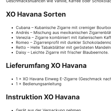
Geschmacksnuancen wie Vanille, Kaffee oder Schokolad
XO Havana Sorten
Cubana – Kubanische Zigarre mit cremiger Bourbon
Andrés – Mischung aus mexikanischen Zigarrenblä
Venezia – Zigarre kombiniert mit italienischem Ka
Romeo – Zigarrenprofil mit dunkler Schokoladenno
Retto – Helle Tabakblätter mit gerösteten Mandeln
Daisy – Leichte Zigarre mit frischer Blaubeernote.
Lieferumfang XO Havana
1 × XO Havana Einweg E-Zigarre (Geschmack nac
1 × Bedienungsanleitung
Instruktion XO Havana
Gerät aus der Verpackung nehmen.