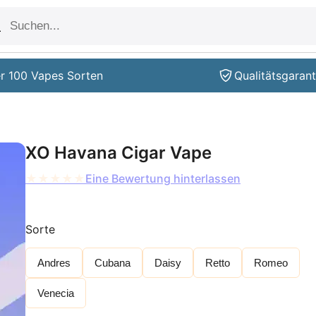
r 100 Vapes Sorten
Qualitätsgarant
XO Havana Cigar Vape
★
★
★
★
★
Eine Bewertung hinterlassen
Sorte
Andres
Cubana
Daisy
Retto
Romeo
Venecia