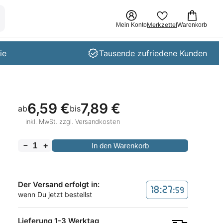
Merkzettel
Mein Konto
Warenkorb
ie
Tausende zufriedene Kunden
6,59
€
7,89
€
ab
bis
inkl. MwSt. zzgl. Versandkosten
－
+
In den Warenkorb
Der Versand erfolgt in:
18:27
:58
wenn Du jetzt bestellst
Lieferung 1-3 Werktag