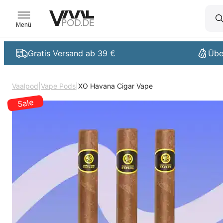
Zum
Inhalt
Menü
springen
Gratis Versand ab 39 €
Übe
Vaalpod
|
Vape Pods
|
XO Havana Cigar Vape