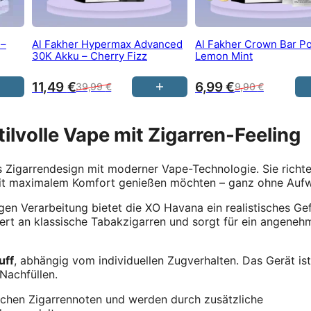
 –
Al Fakher Hypermax Advanced
Al Fakher Crown Bar P
30K Akku – Cherry Fizz
Lemon Mint
11,49
€
6,99
€
39,99
€
9,90
€
ilvolle Vape mit Zigarren-Feeling
 Zigarrendesign mit moderner Vape-Technologie. Sie richte
s mit maximalem Komfort genießen möchten – ganz ohne Auf
en Verarbeitung bietet die XO Havana ein realistisches Ge
rt an klassische Tabakzigarren und sorgt für ein angeneh
uff
, abhängig vom individuellen Zugverhalten. Das Gerät ist
Nachfüllen.
ischen Zigarrennoten und werden durch zusätzliche